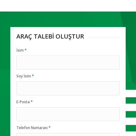
ARAÇ TALEBİ OLUŞTUR
İsim
*
Soy İsim
*
E-Posta
*
Telefon Numarası
*